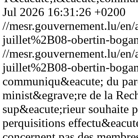
Jul 2026 16:31:26 +0200
//mesr.gouvernement.lu/e
juillet%2B08-obertin-bogan
//mesr.gouvernement.lu/e
juillet%2B08-obertin-bogan
communiqu&eacute; du parqu
minist&egrave;re de la Rec
sup&eacute;rieur souhaite p
perquisitions effectu&eacut
concernent pas des membres