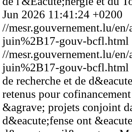
de l'&Eacute;nergie et du T
Jun 2026 11:41:24 +0200
//mesr.gouvernement.lu/e
juin%2B17-gouv-bcfl.html
//mesr.gouvernement.lu/e
juin%2B17-gouv-bcfl.html
de recherche et de d&eacu
retenus pour cofinancement 
&agrave; projets conjoint d
d&eacute;fense ont &eacute