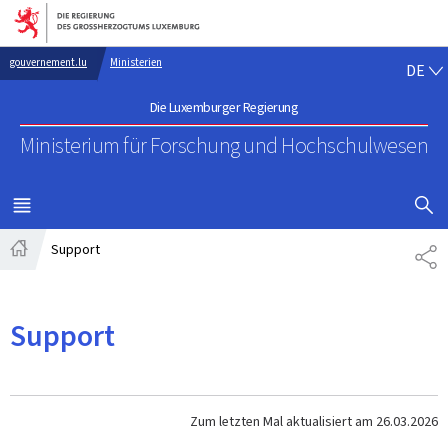
Zur Hauptnavigation
Zum Inhalt
DE
gouvernement.lu
Ministerien
DE
Die Luxemburger Regierung
Ministerium für Forschung
und Hochschulwesen
SUCHFLED 
MENÜ
HAUPT-
Support
TE
Startseite
Support
Zum letzten Mal aktualisiert am
26.03.2026