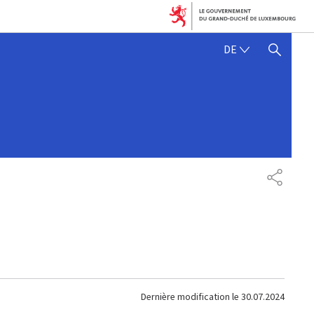
DEUTSCH
DE
SUCHFLED ANZEIGEN / SC
PARTAG
Dernière modification le
30.07.2024