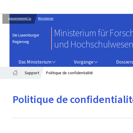
gouvernement.lu
Ministerien
Ministerium für Fors
Die Luxemburger
und Hochschulwese
Regierung
DAS MINISTERIUM
VORGÄNGE
Das Ministerium
Vorgänge
Dossier
Support
Politique de confidentialité
Startseite
Politique de confidentiali