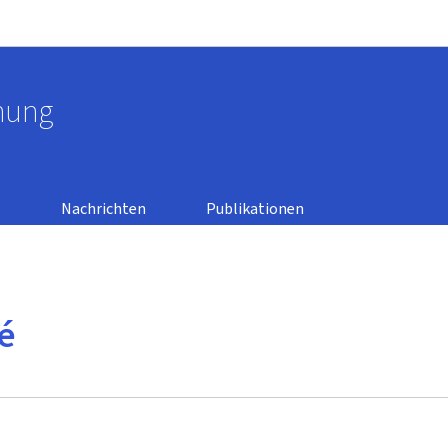
Zur Hauptnavigation
Zum Inhalt
chung
n
s
Nachrichten
Publikationen
té