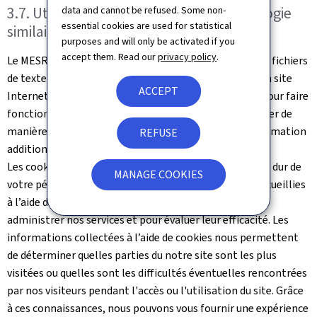
3.7. Utilisation des cookies et de technologie
data and cannot be refused. Some non-
essential cookies are used for statistical
similaire
purposes and will only be activated if you
accept them. Read our
privacy policy
.
Le MESR peut utiliser des cookies. Les cookies sont des fichiers
de texte qui sont enregistrés sur votre dispositif par un site
ACCEPT
Internet que vous visitez. Ils sont largement utilisés pour faire
fonctionner les sites Internet ou pour les faire travailler de
manière plus efficace ainsi que pour fournir toute information
REFUSE
additionnelle aux propriétaires du site.
Les cookies sont généralement conservés sur le disque dur de
MANAGE COOKIES
votre périphérique. Nous utilisons les informations recueillies
à l’aide des cookies pour analyser les tendances, pour
administrer nos services et pour évaluer leur efficacité. Les
informations collectées à l’aide de cookies nous permettent
de déterminer quelles parties du notre site sont les plus
visitées ou quelles sont les difficultés éventuelles rencontrées
par nos visiteurs pendant l'accès ou l'utilisation du site. Grâce
à ces connaissances, nous pouvons vous fournir une expérience