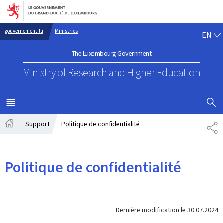
Go to main navigation
Go to content
EN
gouvernement.lu
Ministries
EN
The Luxembourg Government
Ministry of Research
and Higher Education
SHOW H
MENU
MAIN
Support
Politique de confidentialité
PA
Home
Politique de confidentialité
Dernière modification le
30.07.2024