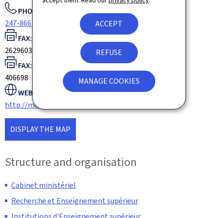
accept them. Read our
privacy policy
.
PHONE:
247-86619
ACCEPT
FAX:
26296037
REFUSE
FAX:
406698
MANAGE COOKIES
WEBSITE:
http://mesr.gouvernement.lu
DISPLAY THE MAP
Structure and organisation
Cabinet ministériel
Recherche et Enseignement supérieur
Institutions d'Enseignement supérieur