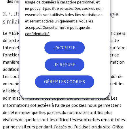
des missions assignés au MESR.
usage de données à caractère personnel, et
ne pouvant pas être refusés. Des cookies non
3.7. Utilisation des cookies et de technologie
essentiels sont utilisés à des fins statistiques
similaire
et seront activés uniquement si vous les
acceptez. Consulter notre
politique de
Le MESR peut utiliser des cookies. Les cookies sont des fichiers
confidentialité
.
de texte qui sont enregistrés sur votre dispositif par un site
Internet que vous visitez. Ils sont largement utilisés pour faire
J'ACCEPTE
fonctionner les sites Internet ou pour les faire travailler de
manière plus efficace ainsi que pour fournir toute information
JE REFUSE
additionnelle aux propriétaires du site.
Les cookies sont généralement conservés sur le disque dur de
GÉRER LES COOKIES
votre périphérique. Nous utilisons les informations recueillies
à l’aide des cookies pour analyser les tendances, pour
administrer nos services et pour évaluer leur efficacité. Les
informations collectées à l’aide de cookies nous permettent
de déterminer quelles parties du notre site sont les plus
visitées ou quelles sont les difficultés éventuelles rencontrées
par nos visiteurs pendant l'accès ou l'utilisation du site. Grâce