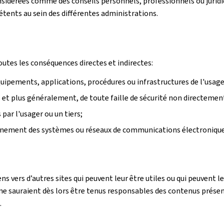
sidérées comme des conseils personnels, professionnels ou juridiqu
pétents au sein des différentes administrations.
outes les conséquences directes et indirectes:
équipements, applications, procédures ou infrastructures de l'usager
rs et plus généralement, de toute faille de sécurité non directemen
ar l'usager ou un tiers;
onnement des systèmes ou réseaux de communications électronique
ens vers d’autres sites qui peuvent leur être utiles ou qui peuvent
e sauraient dès lors être tenus responsables des contenus présentés
.