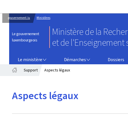
gouvernement.lu
Ministères
Ministère de la Reche
Le gouvernement
et de l'Enseignement 
luxembourgeois
LE MINISTÈRE
DÉMARCHES
Le ministère
Démarches
Dossiers
Support
Aspects légaux
Accueil
Aspects légaux