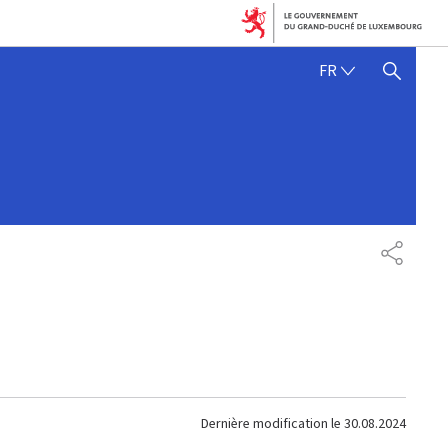
FRANÇAIS
FR
AFFICHER / MASQUER 
PARTAG
Dernière modification le
30.08.2024