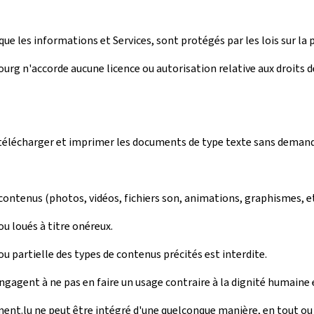
ue les informations et Services, sont protégés par les lois sur la p
rg n'accorde aucune licence ou autorisation relative aux droits de 
r, télécharger et imprimer les documents de type texte sans deman
 contenus (photos, vidéos, fichiers son, animations, graphismes, e
u loués à titre onéreux.
 partielle des types de contenus précités est interdite.
engagent à ne pas en faire un usage contraire à la dignité humaine 
ment.lu ne peut être intégré d'une quelconque manière, en tout ou e