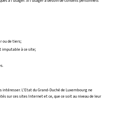
es à l’usager. Si l’usager a besoin de conseils personnels
 ou de tiers;
t imputable à ce site;
s.
 les intéresser. L’Etat du Grand-Duché de Luxembourg ne
 sur ces sites Internet et ce, que ce soit au niveau de leur