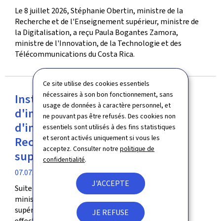
de
Le 8 juillet 2026, Stéphanie Obertin, ministre de la
publication
Recherche et de l'Enseignement supérieur, ministre de
la Digitalisation, a reçu Paula Bogantes Zamora,
ministre de l'Innovation, de la Technologie et des
Télécommunications du Costa Rica.
Ce site utilise des cookies essentiels
nécessaires à son bon fonctionnement, sans
Instruction judiciaire en matière
usage de données à caractère personnel, et
d'immigration frauduleuse: Pas
ne pouvant pas être refusés. Des cookies non
d'inculpation au ministère de la
essentiels sont utilisés à des fins statistiques
et seront activés uniquement si vous les
Recherche et de l'Enseignement
acceptez. Consulter notre
politique de
supérieur
confidentialité
.
date
07.07.2026
J'ACCEPTE
de
Suite au communiqué du parquet du 7 juillet 2026, le
publication
ministère de la Recherche et de l'Enseignement
supérieur souhaite préciser que les perquisitions
JE REFUSE
effectuées dans ses locaux ne concernent pas des