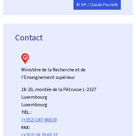
© SIP / Claude Piscitelli
Contact
Ministère de la Recherche et de
l'Enseignement supérieur
ADRESSE
18-20, montée de la Pétrusse
L-2327
:
Luxembourg
Luxembourg
TÉL.:
(+352) 247-86619
FAX:
(+352) 26 29 60 37