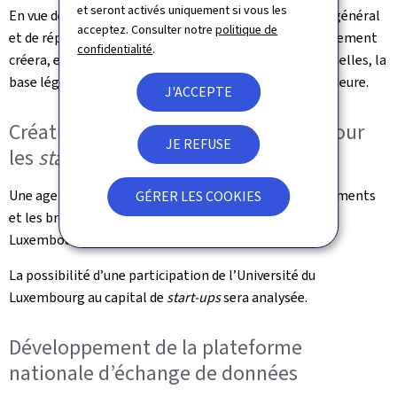
et seront activés uniquement si vous les
En vue de revaloriser la formation professionnelle en général
acceptez. Consulter notre
politique de
et de répondre aux besoins des entreprises, le Gouvernement
confidentialité
.
créera, en concertation avec les chambres professionnelles, la
base légale pour une formation professionnelle supérieure.
J'ACCEPTE
Création d’une Agence de transfert pour
JE REFUSE
les
start-ups
et les
spin-offs
Une agence de transfert sera créée pour les développements
GÉRER LES COOKIES
et les brevets issus des recherches de l’Université du
Luxembourg et des centres de recherche publics.
La possibilité d’une participation de l’Université du
Luxembourg au capital de
start-ups
sera analysée.
Développement de la plateforme
nationale d’échange de données