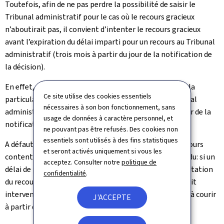
Toutefois, afin de ne pas perdre la possibilité de saisir le
Tribunal administratif pour le cas où le recours gracieux
n’aboutirait pas, il convient d’intenter le recours gracieux
avant l’expiration du délai imparti pour un recours au Tribunal
administratif (trois mois à partir du jour de la notification de
la décision).
En effet, formé endéans ce délai, le recours gracieux a la
Ce site utilise des cookies essentiels
particularité de suspendre le délai de recours au Tribunal
nécessaires à son bon fonctionnement, sans
administratif et de faire courir un nouveau délai à partir de la
usage de données à caractère personnel, et
notification de la nouvelle décision.
ne pouvant pas être refusés. Des cookies non
essentiels sont utilisés à des fins statistiques
A défaut de réponse au recours gracieux, le délai du recours
et seront activés uniquement si vous les
contentieux n’est cependant pas indéfiniment suspendu: si un
acceptez. Consulter notre
politique de
délai de plus de trois mois s’est écoulé depuis la présentation
confidentialité
.
du recours gracieux sans qu’une nouvelle décision ne soit
intervenue, le délai du recours contentieux commence à courir
J'ACCEPTE
à partir de l’expiration du troisième mois.