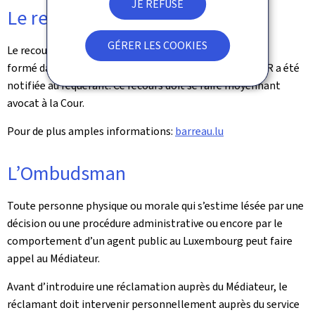
JE REFUSE
Le recours contentieux
GÉRER LES COOKIES
Le recours devant le Tribunal administratif doit être
formé dans les trois mois du jour où la décision du MESR a été
notifiée au requérant. Ce recours doit se faire moyennant
avocat à la Cour.
Pour de plus amples informations:
barreau.lu
L’Ombudsman
Toute personne physique ou morale qui s’estime lésée par une
décision ou une procédure administrative ou encore par le
comportement d’un agent public au Luxembourg peut faire
appel au Médiateur.
Avant d’introduire une réclamation auprès du Médiateur, le
réclamant doit intervenir personnellement auprès du service