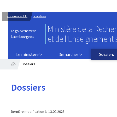
gouvernement.lu
Ministères
Ministère de la Reche
Le gouvernement
et de l'Enseignement 
luxembourgeois
LE MINISTÈRE
DÉMARCHES
Le ministère
Démarches
Dossiers
Dossiers
Accueil
Dossiers
Dernière modification le
13.02.2025