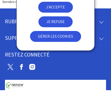
Dernière modification le
26.03.2026
J'ACCEPTE
RUBRIQUES
JE REFUSE
Pied
RUBRI
de
GÉRER LES COOKIES
SUPPORT
SUPP
page
RESTEZ CONNECTÉ
Twitter
Facebook
Instagram