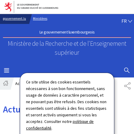
Aller au menu principal
Aller au contenu
FR
gouvernement.lu
Ministères
FR
Le gouvernement luxembourgeois
Ministère de la Recherche
et de l'Enseignement
supérieur
AFFICHER
MENU
PRINCIPAL
Ce site utilise des cookies essentiels
Actualités
PA
nécessaires à son bon fonctionnement, sans
Accueil
usage de données à caractère personnel, et
ne pouvant pas être refusés. Des cookies non
Actualités
essentiels sont utilisés à des fins statistiques
et seront activés uniquement si vous les
acceptez. Consulter notre
politique de
confidentialité
.