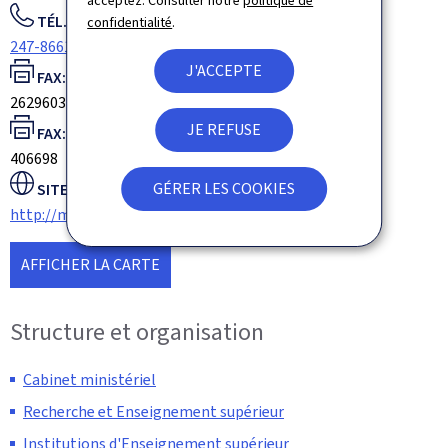
acceptez. Consulter notre
politique de
TÉL.:
confidentialité
.
247-86619
J'ACCEPTE
FAX:
26296037
JE REFUSE
FAX:
406698
GÉRER LES COOKIES
SITE WEB :
http://mesr.gouvernement.lu
AFFICHER LA CARTE
Structure et organisation
Cabinet ministériel
Recherche et Enseignement supérieur
Institutions d'Enseignement supérieur