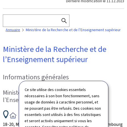
Dernière modification le
11.12.2023
Rechercher
RECHERCHER
Annuaire
Ministère de la Recherche et de l’Enseignement supérieur
DANS
L'ANNUAIRE
Ministère de la Recherche et de
l’Enseignement supérieur
Informations générales
Ce site utilise des cookies essentiels
Ministère de la Recherche et de
nécessaires à son bon fonctionnement, sans
l’Enseignement supérieur
usage de données à caractère personnel, et
ne pouvant pas être refusés. Des cookies non
ADRESSE
essentiels sont utilisés à des fins statistiques
:
et seront activés uniquement si vous les
18-20, Montée de la Pétrusse
L-2327
Luxembourg
Luxembourg