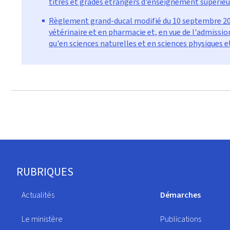
titres et grades étrangers d'enseignement supérieu
Règlement grand-ducal modifié du 10 septembre 2004
vétérinaire et en pharmacie et, en vue de l'admissi
qu'en sciences naturelles et en sciences physiques
Pied
RUBRIQUES
de
Actualités
Démarches
page
Le ministère
Publications