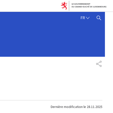
FRANÇAIS
FR
AFFICHER / MASQUER 
PARTAG
Dernière modification le
28.11.2025