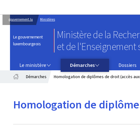
gouvernement.lu
Ministères
Ministère de la Reche
Le gouvernement
et de l'Enseignement 
luxembourgeois
LE MINISTÈRE
DÉMARCHES
Le ministère
Démarches
Dossiers
Démarches
Homologation de diplômes de droit (accès aux
Accueil
Homologation de diplômes