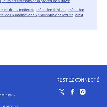
leurs attributions et la procédure à suivre
ers en droit, médecine, médecine dentaire, médecine
ciences humaines et en philosophie et lettres, ainsi
RESTEZ CONNECTÉ
Twitter
Facebook
Instagram
cts légaux
s de recours