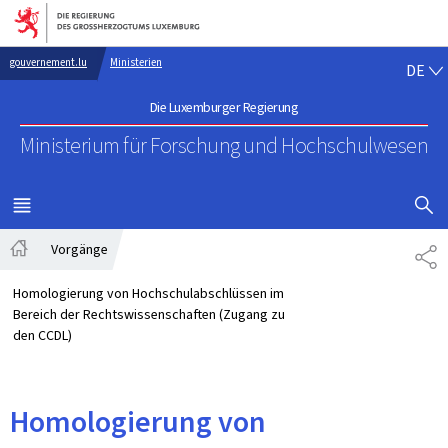
Zur Hauptnavigation
Zum Inhalt
DE
gouvernement.lu
Ministerien
DE
Die Luxemburger Regierung
Ministerium für Forschung
und Hochschulwesen
SUCHFLED 
MENÜ
HAUPT-
Vorgänge
TE
Startseite
Homologierung von Hochschulabschlüssen im
Bereich der Rechtswissenschaften (Zugang zu
den CCDL)
Homologierung von