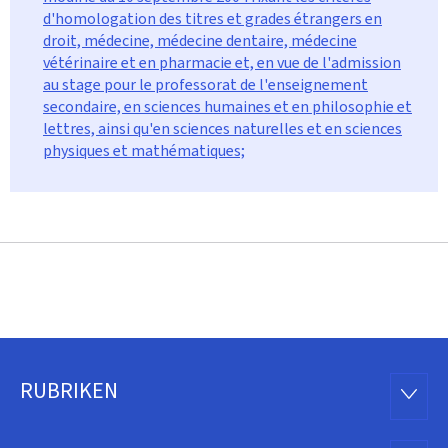
d'homologation des titres et grades étrangers en
droit, médecine, médecine dentaire, médecine
vétérinaire et en pharmacie et, en vue de l'admission
au stage pour le professorat de l'enseignement
secondaire, en sciences humaines et en philosophie et
lettres, ainsi qu'en sciences naturelles et en sciences
physiques et mathématiques;
RUBRIKEN
Footer
RUBRI