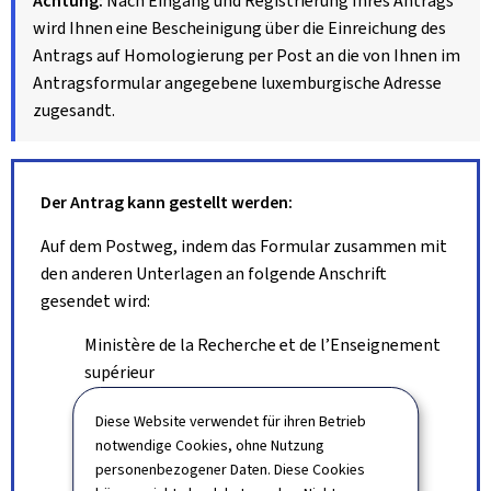
Achtung:
Nach Eingang und Registrierung Ihres Antrags
wird Ihnen eine Bescheinigung über die Einreichung des
Antrags auf Homologierung per Post an die von Ihnen im
Antragsformular angegebene luxemburgische Adresse
zugesandt.
Der Antrag kann gestellt werden:
Auf dem Postweg, indem das Formular zusammen mit
den anderen Unterlagen an folgende Anschrift
gesendet wird:
Ministère de la Recherche et de l’Enseignement
supérieur
Service Homologation de diplômes de droit
Diese Website verwendet für ihren Betrieb
18-20, montée de la Pétrusse
notwendige Cookies, ohne Nutzung
L-2327 Luxemburg
personenbezogener Daten. Diese Cookies