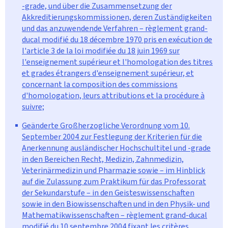
-grade, und über die Zusammensetzung der
Akkreditierungskommissionen, deren Zuständigkeiten
und das anzuwendende Verfahren – règlement grand-
ducal modifié du 18 décembre 1970 pris en exécution de
l'article 3 de la loi modifiée du 18 juin 1969 sur
l'enseignement supérieur et l'homologation des titres
et grades étrangers d'enseignement supérieur, et
concernant la composition des commissions
d'homologation, leurs attributions et la procédure à
suivre;
Geänderte Großherzogliche Verordnung vom 10.
September 2004 zur Festlegung der Kriterien für die
Anerkennung ausländischer Hochschultitel und -grade
in den Bereichen Recht, Medizin, Zahnmedizin,
Veterinärmedizin und Pharmazie sowie – im Hinblick
auf die Zulassung zum Praktikum für das Professorat
der Sekundarstufe – in den Geisteswissenschaften
sowie in den Biowissenschaften und in den Physik- und
Mathematikwissenschaften – règlement grand-ducal
modifié du 10 septembre 2004 fixant les critères