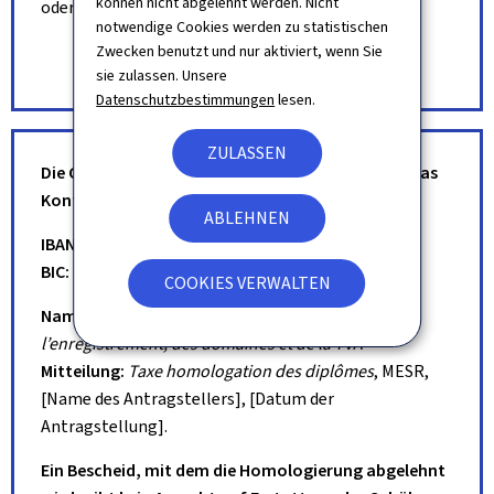
können nicht abgelehnt werden. Nicht
oder per E-Mail an:
notwendige Cookies werden zu statistischen
homologation@mesr.etat.lu
Zwecken benutzt und nur aktiviert, wenn Sie
sie zulassen. Unsere
Datenschutzbestimmungen
lesen.
ZULASSEN
Die Gebühr von 125 EUR ist per Überweisung auf das
Konto zu zahlen:
ABLEHNEN
IBAN:
LU36 0019 5955 4436 2000
BIC:
BCEELULL
COOKIES VERWALTEN
Name des Begünstigten:
Administration de
l’enregistrement, des domaines et de la TVA
Mitteilung:
Taxe homologation des diplômes
, MESR,
[Name des Antragstellers], [Datum der
Antragstellung].
Ein Bescheid, mit dem die Homologierung abgelehnt