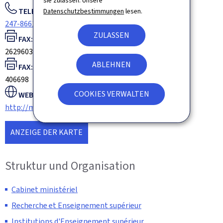
sie zulassen. Unsere
TELEFON:
Datenschutzbestimmungen
lesen.
247-86619
ZULASSEN
FAX:
26296037
ABLEHNEN
FAX:
406698
COOKIES VERWALTEN
WEBSITE:
http://mesr.gouvernement.lu
ANZEIGE DER KARTE
Struktur und Organisation
Cabinet ministériel
Recherche et Enseignement supérieur
Institutions d'Enseignement supérieur