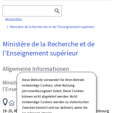
Suchen
SEARCH
Verzeichnis
THE
DIRECTORY
Ministère de la Recherche et de l’Enseignement supérieur
Ministère de la Recherche et de
l’Enseignement supérieur
Allgemeine Informationen
Diese Website verwendet für ihren Betrieb
Ministère de la Recherche et de
notwendige Cookies, ohne Nutzung
l’Enseignement supérieur
personenbezogener Daten. Diese Cookies
können nicht abgelehnt werden. Nicht
ADRESSE:
notwendige Cookies werden zu statistischen
Zwecken benutzt und nur aktiviert, wenn Sie
18-20, Montée de la Pétrusse
L-2327
Luxembourg
Luxembourg