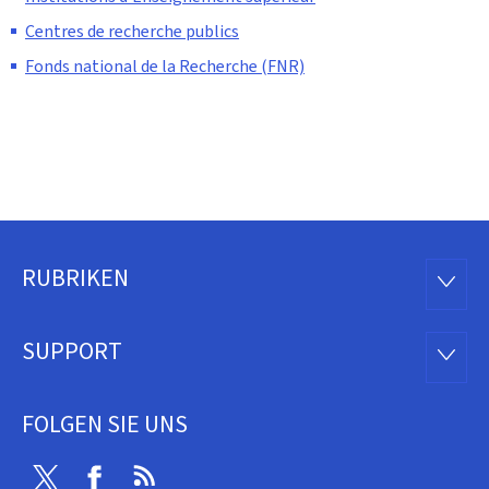
Centres de recherche publics
Fonds national de la Recherche (FNR)
RUBRIKEN
Footer
RUBRI
SUPPORT
SUPP
FOLGEN SIE UNS
Twitter
Facebook
RSS