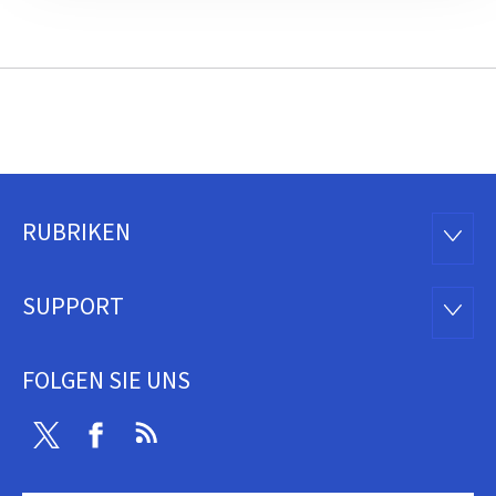
RUBRIKEN
Footer
RUBRI
SUPPORT
SUPP
FOLGEN SIE UNS
Twitter
Facebook
RSS