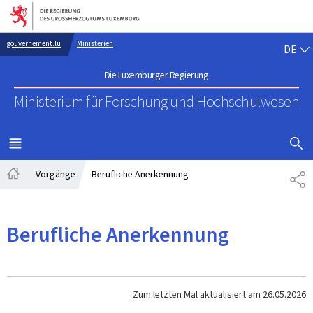
Zur Hauptnavigation
Zum Inhalt
DE
gouvernement.lu
Ministerien
DE
Die Luxemburger Regierung
Ministerium für Forschung
und Hochschulwesen
SUCHFLED 
MENÜ
HAUPT-
Vorgänge
Berufliche Anerkennung
TE
Startseite
Berufliche Anerkennung
Zum letzten Mal aktualisiert am
26.05.2026