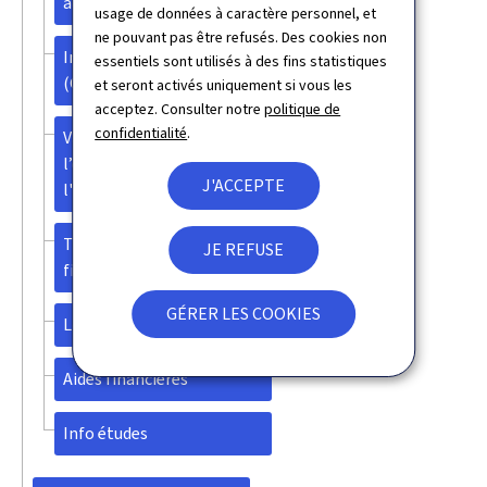
aux CCDL)
usage de données à caractère personnel, et
ne pouvant pas être refusés. Des cookies non
Info Reconnaissance
essentiels sont utilisés à des fins statistiques
(Centre d'assistance)
et seront activés uniquement si vous les
acceptez. Consulter notre
politique de
confidentialité
.
Validation des acquis de
l’expérience (VAE) dans
J'ACCEPTE
l'enseignement supérieur
Travail de candidature à la
JE REFUSE
fin du stage pédagogique
GÉRER LES COOKIES
Logements pour étudiants
Aides financières
Info études