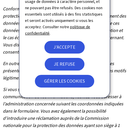
usage de données à caractère personnel, et
ne pouvant pas être refusés. Des cookies non
Conformément au règlement (UE) 2016/679 relatif à la
essentiels sont utilisés à des fins statistiques
protection des personnes physiques à l'égard du traitement des
et seront activés uniquement si vous les
données à caractère personnel et à la libre circulation de ces
acceptez. Consulter notre
politique de
données, vous bénéficiez d’un droit d’accès, de rectification et
confidentialité
.
le cas échéant d’effacement des informations vous concernant.
Vous disposez également du droit de retirer votre
J'ACCEPTE
consentement à tout moment.
En outre et excepté le cas où le traitement de vos données
JE REFUSE
présente un caractère obligatoire, vous pouvez, pour des motifs
légitimes, vous y opposer.
GÉRER LES COOKIES
Si vous souhaitez exercer ces droits et/ou obtenir
communication de vos informations, veuillez-vous adresser à
l’administration concernée suivant les coordonnées indiquées
dans le formulaire. Vous avez également la possibilité
d’introduire une réclamation auprès de la Commission
nationale pour la protection des données ayant son siège à 1