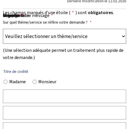
Dernière modification le
12.02.2026
Les champs marqués d’une étoile (
*
) sont
obligatoires
.
Prénom
Nom
Organisation
E-mail
Téléphone
Objet de votre message
Message
*
*
*
*
*
Sur quel thème/service se réfère votre demande ?
*
(Une sélection adéquate permet un traitement plus rapide de
votre demande.)
Titre de civilité
Madame
Monsieur