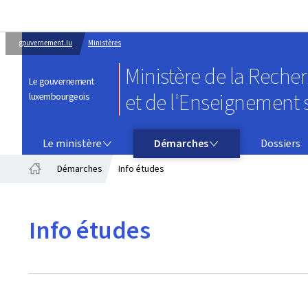
gouvernement.lu
Ministères
Ministère de la Reche
Le gouvernement
et de l'Enseignement 
luxembourgeois
LE MINISTÈRE
DÉMARCHES
Le ministère
Démarches
Dossiers
Démarches
Info études
Accueil
Info études