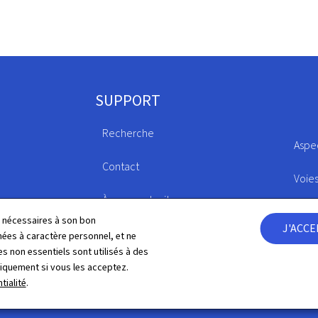
SUPPORT
Recherche
Aspe
Contact
Voie
À propos du site
Lance
ls nécessaires à son bon
J'ACC
Plan du site
es à caractère personnel, et ne
Fact
s non essentiels sont utilisés à des
Déclaration d'accessibilité
niquement si vous les acceptez.
Gest
tialité
.
Politique de confidentialité