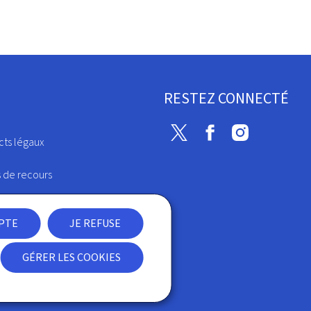
RESTEZ CONNECTÉ
Twitter
Facebook
Instagram
cts légaux
s de recours
urs d'alerte
EPTE
JE REFUSE
ures électroniques
GÉRER LES COOKIES
ion des cookies