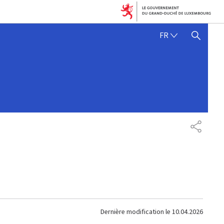
FRANÇAIS
FR
AFFICHER / MASQUER 
PARTAG
Dernière modification le
10.04.2026