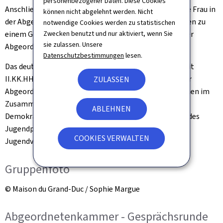
personenbezogener Daten. Diese Cookies
Anschließend werden der deutsche Präsident und seine Frau in
können nicht abgelehnt werden. Nicht
der Abgeordnetenkammer von Präsident Fernand Etgen zu
notwendige Cookies werden zu statistischen
einem Gespräch mit den Mitgliedern des Präsidiums der
Zwecken benutzt und nur aktiviert, wenn Sie
sie zulassen. Unsere
Abgeordnetenkammer empfangen.
Datenschutzbestimmungen
lesen.
Das deutsche Präsidentenpaar trifft sich zusammen mit
II.KK.HH. dem Großherzog und der Großherzogin in der
ZULASSEN
Abgeordnetenkammer zu einem Austausch über Themen im
Zusammenhang mit der Ausstellung, insbesondere
ABLEHNEN
Demokratie und Rechtsstaatlichkeit, mit Mitgliedern des
Jugendparlaments und anderen Mitgliedern von
COOKIES VERWALTEN
Jugendverbänden in Luxemburg.
Gruppenfoto
© Maison du Grand-Duc / Sophie Margue
Abgeordnetenkammer - Gesprächsrunde