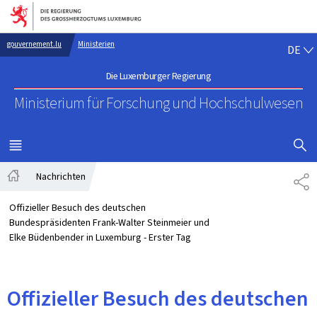
Zur Hauptnavigation
Zum Inhalt
DE
gouvernement.lu
Ministerien
DE
Die Luxemburger Regierung
Ministerium für Forschung
und Hochschulwesen
SUCHFLED 
MENÜ
HAUPT-
Nachrichten
TE
Startseite
Offizieller Besuch des deutschen
Bundespräsidenten Frank-Walter Steinmeier und
Elke Büdenbender in Luxemburg - Erster Tag
Offizieller Besuch des deutschen