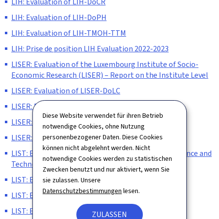
LIH: Evaluation of LIH-DoCR
LIH: Evaluation of LIH-DoPH
LIH: Evaluation of LIH-TMOH-TTM
LIH: Prise de position LIH Evaluation 2022-2023
LISER: Evaluation of the Luxembourg Institute of Socio-
Economic Research (LISER) – Report on the Institute Level
LISER: Evaluation of LISER-DoLC
LISER: Evaluation of LISER-DoLM
Diese Website verwendet für ihren Betrieb
LISER: Evaluation of LISER-UDM
notwendige Cookies, ohne Nutzung
LISER: Prise de position LISER Evaluation 2022-2023
personenbezogener Daten. Diese Cookies
können nicht abgelehnt werden. Nicht
LIST: Evaluation of the Luxembourg Institute of Science and
notwendige Cookies werden zu statistischen
Technology (LIST) – Report on the Institute Level
Zwecken benutzt und nur aktiviert, wenn Sie
LIST: Evaluation of LIST-IT IS
sie zulassen. Unsere
Datenschutzbestimmungen
lesen.
LIST: Evaluation of LIST-MRT
LIST: Evaluation of LIST-ESRIC
ZULASSEN