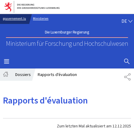
Zur Hauptnavigation
Zum Inhalt
DE
gouvernement.lu
Ministerien
DE
Die Luxemburger Regierung
Ministerium für Forschung
und Hochschulwesen
SUCHFLED 
MENÜ
HAUPT-
Dossiers
Rapports d'évaluation
TE
Startseite
Rapports d'évaluation
Zum letzten Mal aktualisiert am
12.12.2025