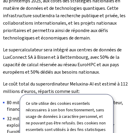
au printemps 2025, aux côtés des stratégies nationales en
matière de données et de technologies quantiques. Cette
infrastructure soutiendra la recherche publique et privée, les
collaborations internationales, et les projets nationaux
prioritaires et permettra ainsi de répondre aux défis
technologiques et économiques de demain.
Le supercalculateur sera intégré aux centres de données de
LuxConnect
SA à Bissen et à Bettembourg, avec 50% de la
capacité de calcul réservée au réseau EuroHPC et aux pays
européens et 50% dédiés aux besoins nationaux.
Le coût total du superordinateur Meluxina-AI est estimé à 112
millions d'euros, répartis comme suit:
80 millions d'euros pour l'acquisition du supercalculateur,
Ce site utilise des cookies essentiels
financé à 50% par EuroHPC JU.
nécessaires à son bon fonctionnement, sans
usage de données à caractère personnel, et
32 millions d'euros pour son hébergement et son
ne pouvant pas être refusés. Des cookies non
exploitation sur 5 ans, également financés à 50% par
essentiels sont utilisés à des fins statistiques
EuroHPC JU.