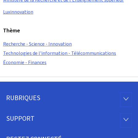
Luxinnovation
Thème
Recherche - Science - Innovation
Technologies de l'information - Télécommunications
Économie - Finances
RUBRIQUES
Pied
RUBRI
de
SUPPORT
SUPP
page