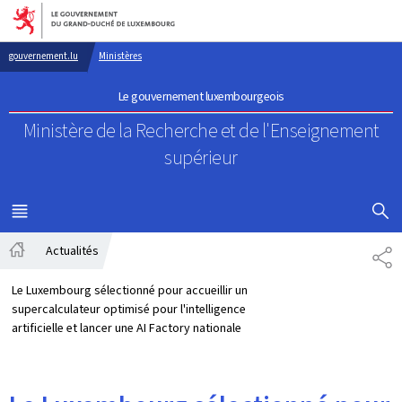
Aller au menu principal
Aller au contenu
gouvernement.lu
Ministères
Le gouvernement luxembourgeois
Ministère de la Recherche
et de l'Enseignement
supérieur
AFFICHER
MENU
PRINCIPAL
Actualités
PA
Accueil
Le Luxembourg sélectionné pour accueillir un
supercalculateur optimisé pour l'intelligence
artificielle et lancer une AI Factory nationale