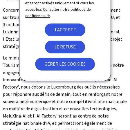
et seront activés uniquement si vous les
acceptez. Consulter notre
politique de
Concernant le volet
AI Factory
, les frais de fonctionnement
confidentialité
.
sur trois ans (dont 50% seront couverts par EuroHPC JU, et
3 millions d'euros sont issus des fonds propres de
J'ACCEPTE
Luxinnovation
) sont estimés à 14 millions d'euros. Au total,
l'État luxembourgeois s'engage donc à co-financer ce projet
stratégique
à hauteur de 60 millions d'euros.
JE REFUSE
Le ministre de l'Économie, des PME, de L'Énergie et du
GÉRER LES COOKIES
Tourisme, Les Delles, a déclaré: "Ce projet témoigne de notre
engagement en faveur d'une économie numérique et
innovante. En acquérant MeluXina-AI et en lançant une '
AI
Factory'
, nous dotons le Luxembourg des outils nécessaires
pour répondre aux défis de demain, tout en renforçant notre
souveraineté numérique et notre compétitivité internationale
en matière de digitalisation et de nouvelles technologies.
MeluXina-AI et l''
AI Factory
'
seront au centre de notre
stratégie nationale d'IA, et permettront également de