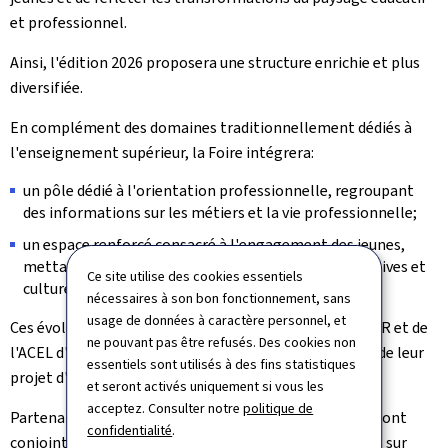
et professionnel.
Ainsi, l'édition 2026 proposera une structure enrichie et plus
diversifiée.
En complément des domaines traditionnellement dédiés à
l'enseignement supérieur, la Foire intégrera:
un pôle dédié à l'orientation professionnelle, regroupant
des informations sur les métiers et la vie professionnelle;
un espace renforcé consacré à l'engagement des jeunes,
mettant en avant les initiatives citoyennes, associatives et
Ce site utilise des cookies essentiels
culturelles ainsi que le bénévolat.
nécessaires à son bon fonctionnement, sans
usage de données à caractère personnel, et
Ces évolutions traduisent la volonté commune du MESR et de
ne pouvant pas être refusés. Des cookies non
l'ACEL d'accompagner les jeunes dans la construction de leur
essentiels sont utilisés à des fins statistiques
projet d'avenir, qu'il soit académique ou professionnel.
et seront activés uniquement si vous les
acceptez. Consulter notre
politique de
Partenaires de la Foire de l'étudiant, le MESR et l'ACEL ont
confidentialité
.
conjointement mené, ces derniers mois, des réflexions sur