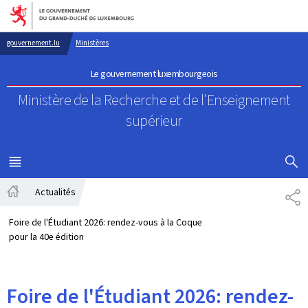
Aller au menu principal
Aller au contenu
gouvernement.lu
Ministères
Le gouvernement luxembourgeois
Ministère de la Recherche
et de l'Enseignement
supérieur
AFFICHER
MENU
PRINCIPAL
Actualités
PA
Accueil
Foire de l'Étudiant 2026: rendez-vous à la Coque
pour la 40e édition
Foire de l'Étudiant 2026: rendez-