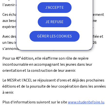
l'avenir de l'événement.
J'ACCEPTE
Ces échanges ont permis d'adapter le format de l'événement
aux besoins exprimés par les étudiants et de garantir une
JE REFUSE
expérience enrichissante pour l'ensemble des visiteurs.
GÉRER LES COOKIES
Avec des espaces thématiques élargis, une offre diversifiée et
un lieu inédit comme la Coque, la Foire de l'étudiant 2026
s'annonce comme une édition particulièrement riche.
Pour sa 40ᵉ édition, elle réaffirme son rôle de repère
incontournable en accompagnant les jeunes dans leur
orientation et la construction de leur avenir.
Le MESR et l'ACEL se réjouissent d'ores et déjà des prochaines
éditions et de la poursuite de leur coopération dans les années
à venir.
Plus d'informations suivront sur le site
www.studentefoire.lu
.