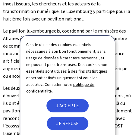
investisseurs, les chercheurs et les acteurs de la
transformation numérique. Le Luxembourg y participe pour la
huitième fois avec un pavillon national.
Le pavillon luxembourgeois, coordonné par le ministère des
Affaires étrangères et du Commerce extérieur et la Chambre
Ce site utilise des cookies essentiels
de commerce, accueille cette année treize entreprises
nécessaires à son bon fonctionnement, sans
innovantes issues de secteurs aussi variés que l'intelligence
usage de données à caractère personnel, et
artificielle, la cybersécurité, la robotique, la réalité
ne pouvant pas être refusés. Des cookies non
augmentée, les technologies éducatives, la santé numérique
essentiels sont utilisés à des fins statistiques
ou encore les technologies climatiques.
et seront activés uniquement si vous les
acceptez. Consulter notre
politique de
Les deux ministres ont participé à la cérémonie officielle
confidentialité
.
d'ouverture. Ils ont après visité le pavillon luxembourgeois, où
ils ont échangé avec les fondateurs des startups. Au-delà du
J'ACCEPTE
pavillon national, la délégation luxembourgeoise a également
rencontré plusieurs entreprises ayant des liens étroits avec
JE REFUSE
l'écosystème luxembourgeois, notamment
DEEP
by POST
Luxembourg, Inui Studio et Leexi.