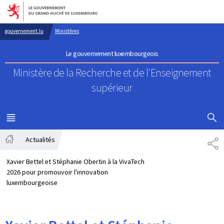
Aller au menu principal
Aller au contenu
gouvernement.lu
Ministères
Le gouvernement luxembourgeois
Ministère de la Recherche
et de l'Enseignement
supérieur
AFFICHER
MENU
PRINCIPAL
Actualités
PA
Accueil
Xavier Bettel et Stéphanie Obertin à la VivaTech
2026 pour promouvoir l'innovation
luxembourgeoise