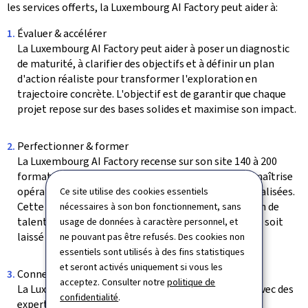
les services offerts, la
Luxembourg AI Factory
peut aider à:
Évaluer & accélérer
La Luxembourg AI Factory peut aider à poser un diagnostic
de maturité, à clarifier des objectifs et à définir un plan
d'action réaliste pour transformer l'exploration en
trajectoire concrète. L'objectif est de garantir que chaque
projet repose sur des bases solides et maximise son impact.
Perfectionner & former
La
Luxembourg AI Factory
recense sur son site 140 à 200
formations par an, allant de la sensibilisation à la maîtrise
opérationnelle en passant par des formations spécialisées.
Ce site utilise des cookies essentiels
Cette offre contribue à bâtir la prochaine génération de
nécessaires à son bon fonctionnement, sans
talents IA du pays, tout en assurant que personne ne soit
usage de données à caractère personnel, et
laissé de côté dans la transition digitale.
ne pouvant pas être refusés. Des cookies non
essentiels sont utilisés à des fins statistiques
et seront activés uniquement si vous les
Connecter
acceptez. Consulter notre
politique de
La
Luxembourg AI Factory
peut mettre en relation avec des
confidentialité
.
experts techniques, des spécialistes sectoriels, des