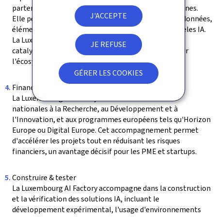
partenaires académiques ou des initiatives européennes.
J'ACCEPTE
Elle peut aussi soutenir la découverte et l'accès aux données,
élément essentiel pour entraîner et tester des modèles IA.
La
Luxembourg AI Factory
se positionne en tant que
JE REFUSE
catalyseur d'innovation et point de convergence pour
l'écosystème national et européen.
GÉRER LES COOKIES
Financer
La
Luxembourg AI Factory
facilite l'accès aux aides
nationales à la Recherche, au Développement et à
l'Innovation, et aux programmes européens tels qu'
Horizon
Europe
ou
Digital Europe
. Cet accompagnement permet
d'accélérer les projets tout en réduisant les risques
financiers, un avantage décisif pour les PME et startups.
Construire & tester
La
Luxembourg AI Factory
accompagne dans la construction
et la vérification des solutions IA, incluant le
développement expérimental, l'usage d'environnements