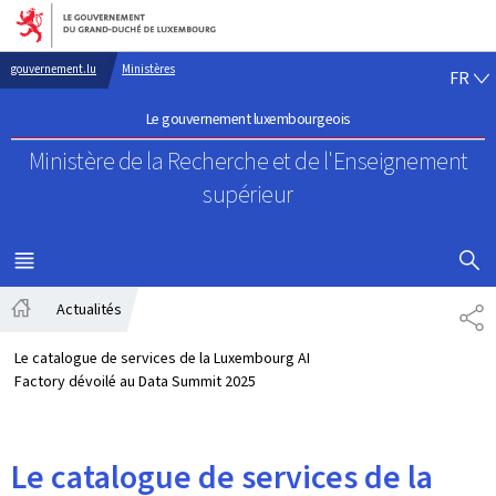
Aller au menu principal
Aller au contenu
FR
gouvernement.lu
Ministères
FR
Le gouvernement luxembourgeois
Ministère de la Recherche
et de l'Enseignement
supérieur
AFFICHER
MENU
PRINCIPAL
Actualités
PA
Accueil
Le catalogue de services de la Luxembourg AI
Factory dévoilé au Data Summit 2025
Le catalogue de services de la