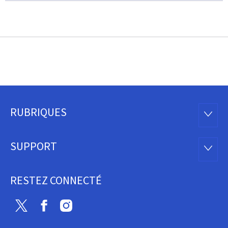
RUBRIQUES
Pied
RUBRI
de
SUPPORT
SUPP
page
RESTEZ CONNECTÉ
Twitter
Facebook
Instagram