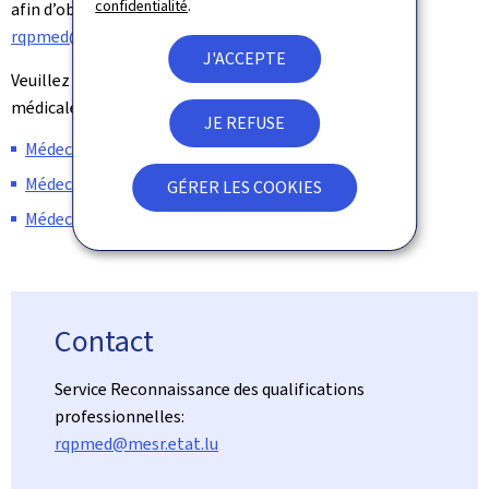
confidentialité
.
afin d’obtenir un formulaire de demande (courriel:
rqpmed@mesr.etat.lu
)
J'ACCEPTE
Veuillez trouver ci-dessous une liste des professions
médicales:
JE REFUSE
Médecin généraliste/médecin spécialiste
Médecin-dentiste/médecin-dentiste spécialiste
GÉRER LES COOKIES
Médecin-vétérinaire
Contact
Service Reconnaissance des qualifications
professionnelles:
rqpmed@mesr.etat.lu