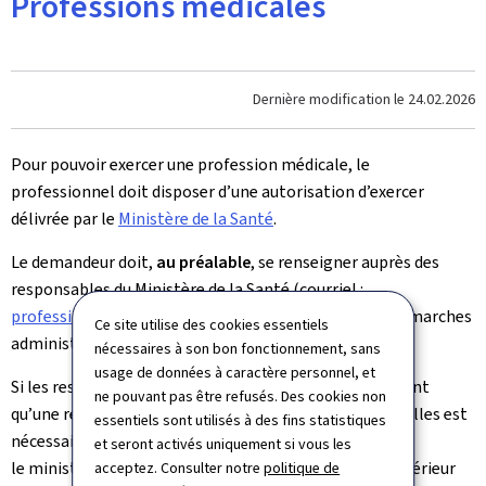
Professions médicales
Dernière modification le
24.02.2026
Pour pouvoir exercer une profession médicale, le
professionnel doit disposer d’une autorisation d’exercer
délivrée par le
Ministère de la Santé
.
Le demandeur doit,
au préalable
, se renseigner auprès des
responsables du Ministère de la Santé (courriel :
professions.medicales@ms.etat.lu
) concernant les démarches
Ce site utilise des cookies essentiels
administratives à entreprendre.
nécessaires à son bon fonctionnement, sans
usage de données à caractère personnel, et
Si les responsables du Ministère de la Santé déterminent
ne pouvant pas être refusés. Des cookies non
qu’une reconnaissance des qualifications professionnelles est
essentiels sont utilisés à des fins statistiques
nécessaire, le demandeur peut prendre contact avec
et seront activés uniquement si vous les
le ministère de la Recherche et de l'Enseignement supérieur
acceptez. Consulter notre
politique de