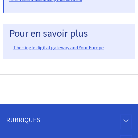
Pour en savoir plus
The single digital gateway and Your Europe
RUBRIQUES
Pied
RUBRI
de