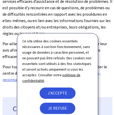
services efficaces d’assistance et de résolution de problèmes. Il
est possible d'y recourir en cas de questions, de problèmes ou
de difficultés rencontrées en rapport avec les procédures en
elles-mêmes, ou en lien avec les informations fournies sur les
droits des citoyens et/ou entreprises, leurs obligations, les
règles ou les procédures.
Ce site utilise des cookies essentiels
Par ailleurs, les utilisateurs ont la possibilité de donner leur
nécessaires à son bon fonctionnement, sans
avis afin de favoriser la mise en place de procédures plus
usage de données à caractère personnel, et
efficaces sur base des statistiques recueillies.
ne pouvant pas être refusés. Des cookies non
essentiels sont utilisés à des fins statistiques
Pour tout complément d’information, veuillez contacter le
et seront activés uniquement si vous les
centre d’assistance moyennant courriel à l’adresse
info-
acceptez. Consulter notre
politique de
reconnaissance@mesr.etat.lu
.
confidentialité
.
J'ACCEPTE
Contact
JE REFUSE