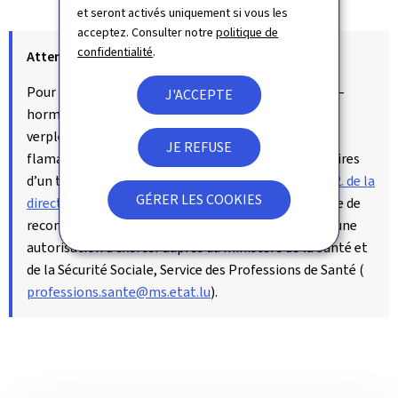
et seront activés uniquement si vous les
acceptez. Consulter notre
politique de
confidentialité
.
Attention:
Pour les professions d’infirmier (en soins généraux –
J'ACCEPTE
hormis les qualifications de ‘Diploma gegradueerde
verpleger/verpleegster’ émis par la Communauté
JE REFUSE
flamande de Belgique) et de sage-femme, les titulaires
d’un titre de formation visé à l’
annexe 5.2.2. ou 5.5.2. de la
GÉRER LES COOKIES
directive 2005/36/CE
sont
exemptés
de la procédure de
reconnaissance et peuvent directement demander une
autorisation d’exercer auprès du ministère de la Santé et
de la Sécurité Sociale, Service des Professions de Santé (
professions.sante@ms.etat.lu
).