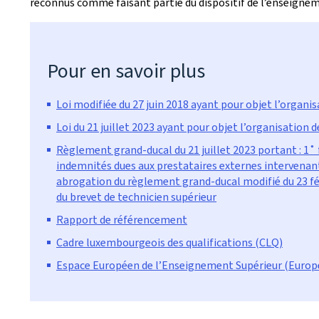
reconnus comme faisant partie du dispositif de l’enseignem
Pour en savoir plus
Loi modifiée du 27 juin 2018 ayant pour objet l’organi
Loi du 21 juillet 2023 ayant pour objet l’organisation
Règlement grand-ducal du 21 juillet 2023 portant : 1˚ 
indemnités dues aux prestataires externes intervenan
abrogation du règlement grand-ducal modifié du 23 fév
du brevet de technicien supérieur
Rapport de référencement
Cadre luxembourgeois des qualifications (CLQ)
Espace Européen de l’Enseignement Supérieur (Europ