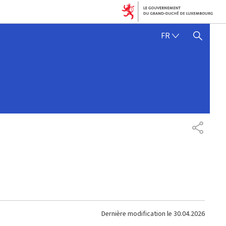
FRANÇAIS
FR
AFFICHER / MASQUER 
PARTAG
Dernière modification le
30.04.2026