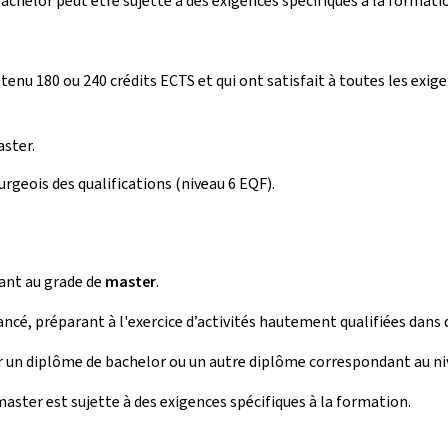
helor peut être sujette à des exigences spécifiques à la formati
enu 180 ou 240 crédits ECTS et qui ont satisfait à toutes les exige
ster.
rgeois des qualifications (niveau 6 EQF).
ant au grade de
master
.
é, préparant à l'exercice d’activités hautement qualifiées dans 
r un diplôme de bachelor ou un autre diplôme correspondant au niv
ter est sujette à des exigences spécifiques à la formation.