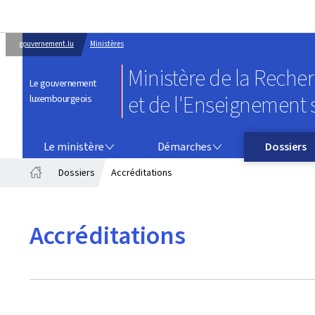
gouvernement.lu
Ministères
Ministère de la Reche
Le gouvernement
et de l'Enseignement 
luxembourgeois
LE MINISTÈRE
DÉMARCHES
Le ministère
Démarches
Dossiers
Dossiers
Accréditations
Accueil
Accréditations